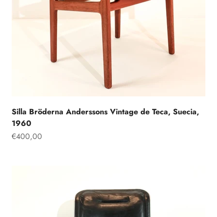
Silla Bröderna Anderssons Vintage de Teca, Suecia,
1960
Precio de oferta
€400,00