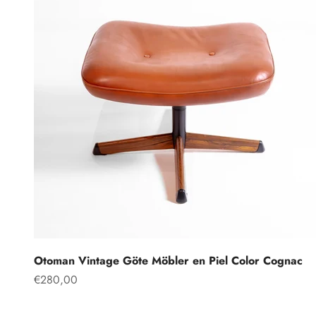
Otoman Vintage Göte Möbler en Piel Color Cognac
Precio de oferta
€280,00