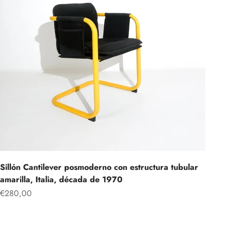
Sillón Cantilever posmoderno con estructura tubular
amarilla, Italia, década de 1970
Precio de oferta
€280,00