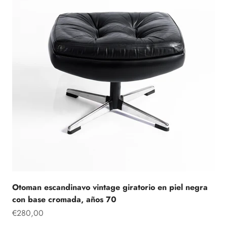
Otoman escandinavo vintage giratorio en piel negra
con base cromada, años 70
Precio de oferta
€280,00