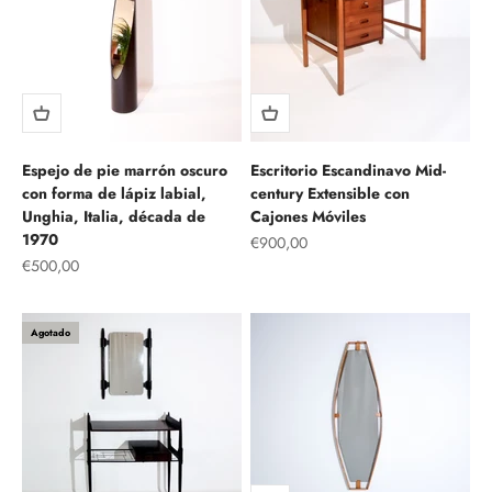
Espejo de pie marrón oscuro
Escritorio Escandinavo Mid-
con forma de lápiz labial,
century Extensible con
Unghia, Italia, década de
Cajones Móviles
1970
Precio de oferta
€900,00
Precio de oferta
€500,00
Agotado