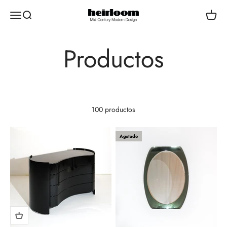
Ir al contenido
HEIRLOOM VALENCIA
Menú
Buscar
Carrito
100 productos
Agotado