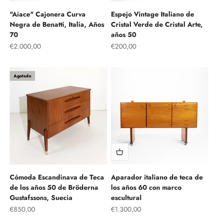
"Aiace" Cajonera Curva
Espejo Vintage Italiano de
Negra de Benatti, Italia, Años
Cristal Verde de Cristal Arte,
70
años 50
Precio de oferta
Precio de oferta
€2.000,00
€200,00
Agotado
Cómoda Escandinava de Teca
Aparador italiano de teca de
de los años 50 de Bröderna
los años 60 con marco
Gustafssons, Suecia
escultural
Precio de oferta
Precio de oferta
€850,00
€1.300,00