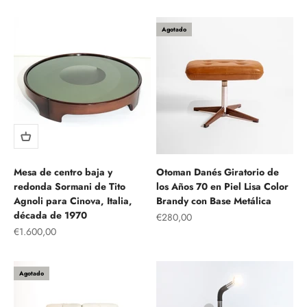
Agotado
Mesa de centro baja y
Otoman Danés Giratorio de
redonda Sormani de Tito
los Años 70 en Piel Lisa Color
Agnoli para Cinova, Italia,
Brandy con Base Metálica
década de 1970
Precio de oferta
€280,00
Precio de oferta
€1.600,00
Agotado