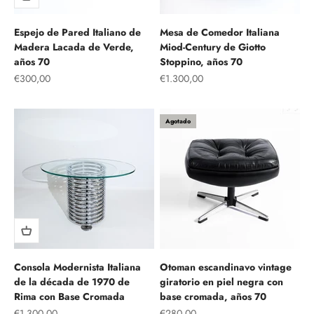
Espejo de Pared Italiano de
Mesa de Comedor Italiana
Madera Lacada de Verde,
Miod-Century de Giotto
años 70
Stoppino, años 70
Precio de oferta
Precio de oferta
€300,00
€1.300,00
Agotado
Consola Modernista Italiana
Otoman escandinavo vintage
de la década de 1970 de
giratorio en piel negra con
Rima con Base Cromada
base cromada, años 70
Precio de oferta
Precio de oferta
€1.300,00
€280,00