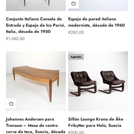
Conjunto Italiano Consola de
Espejo de pared italiano
Entrada y Espejo de Ico Parisi,
modernista, década de 1960
Italia, década de 1950
Precio de oferta
€280,00
Precio de oferta
€1.680,00
Agotado
Johannes Andersen para
Sillón Lounge Krona de Åke
Trensum – Mesa de centro
Fribytter para Nelo, Suecia
curva de teca, Suecia, década
Precio de oferta
€900,00