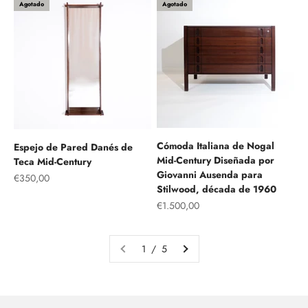
Agotado
Agotado
Cómoda Italiana de Nogal
Espejo de Pared Danés de
Mid-Century Diseñada por
Teca Mid-Century
Giovanni Ausenda para
Precio de oferta
€350,00
Stilwood, década de 1960
Precio de oferta
€1.500,00
1 / 5