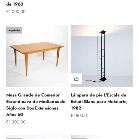
de 1960
Precio de oferta
€1.000,00
Agotado
Mesa Grande de Comedor
Lámpara de pie L'Escala de
Escandinava de Mediados de
Estudi Blanc para Metalarte,
Siglo con Dos Extensiones,
1982
Años 60
Precio de oferta
€480,00
Precio de oferta
€1.300,00