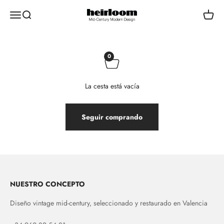
Ir al contenido
HEIRLOOM VALENCIA
Menú
Buscar
Carrito
0
La cesta está vacía
Seguir comprando
NUESTRO CONCEPTO
Diseño vintage mid-century, seleccionado y restaurado en Valencia